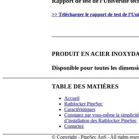
Rapport de test de l’Université 
>> Télécharger le rapport de test de l’U
PRODUIT EN ACIER INOXYDAB
Disponible pour toutes les dimen
TABLE DES MATIÈRES
Accueil
Ratblocker PipeSec
Caractéristiques
Constatez par vous-même la simplicit
d’installation des Ratblocker PipeSec
Contactez
© Copyright - PipeSec ApS - All rights rese