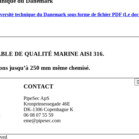
technique du Danemark
niversité technique du Danemark sous forme de fichier PDF (Le do
LE DE QUALITÉ MARINE AISI 316.
sions jusqu’à 250 mm même chemisé.
CONTACT
PipeSec ApS
Kronprinsessegade 46E
DK-1306 Copenhague K
é
06 08 07 55 59
eme@pipesec.com
rved